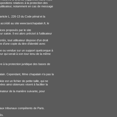
positions relatives à la protection des
l’utilisateur, notamment en cas de message
rticle L. 226-13 du Code pénal et la
 a accédé au site www.taxichapalain.fr, le
ices proposés par le site
aisie. Il est alors précisé à l'utilisateur
tés, tout utilisateur dispose d’un droit
d’une copie du titre d’identité avec
cédée ou vendue sur un support quelconque à
eur qui serait à son tour tenu de la même
ve à la protection juridique des bases de
palain. Cependant, Mme chapalain n’a pas la
e est un fichier de petite taille, qui ne
nées ainsi obtenues visent à faciliter la
rdinateur de la manière suivante, pour
ion aux tribunaux compétents de Paris.
és.