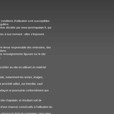
 conditions d’utilisation sont susceptibles
gulière.
fois décidée par www.taxichapalain.fr, qui
ées à tout moment : elles s’imposent
 être tenue responsable des omissions, des
tions.
les renseignements figurant sur le site
.
accéder au site en utilisant un matériel
 site, notamment les textes, images,
procédé utilisé, est interdite, sauf
ntrefaçon et poursuivie conformément aux
ite chapalain, et résultant soit de
une chance) consécutifs à l’utilisation du
e réserve le droit de supprimer, sans mise