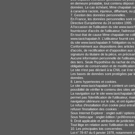
en demeure préalable, tout contenu déposé dan
données. Le cas échéant, Mme chapalain se r
à caractère raciste, injurieux, diffamant, ou
7. Gestion des données personnelles.
En France, les données personnelles sont not
Directive Européenne du 24 octobre 1995.
A l'occasion de l'utilisation du site www.taxic
fournisseur d'accès de l'utilisateur, l'adresse 
En tout état de cause Mme chapalain ne collec
www.taxichapalain.fr. L'utilisateur fournit ce
du site www.taxichapalain.fr l’obligation ou n
Conformément aux dispositions des articles 38 
d’accès, de rectification et d’opposition au
signature du titulaire de la pièce, en précisa
Aucune information personnelle de l'utilisate
des tiers. Seule l'hypothèse du rachat de cha
obligation de conservation et de modification 
Le site n'est pas déclaré à la CNIL car il ne 
Les bases de données sont protégées par les d
données.
8. Liens hypertextes et cookies.
Le site www.taxichapalain.fr contient un cer
possibilité de vérifier le contenu des sites 
La navigation sur le site www.taxichapalain.fr 
permet pas l’identification de l’utilisateur, m
navigation ultérieure sur le site, et ont ég
Le refus d’installation d’un cookie peut entra
refuser l’installation des cookies :
Sous Internet Explorer : onglet outil / option
Sous Netscape : onglet édition / préférence
9. Droit applicable et attribution de juridiction.
Tout litige en relation avec l’utilisation du s
10. Les principales lois concernées.
Loi n° 78-87 du 6 janvier 1978, notamment modi