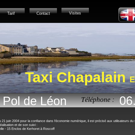
Visites
Tarif
Contact
Britis
Taxi
Chapalain
E
06
t Pol de Léon
Téléphone :
du 21 juin 2004 pour la confiance dans l'économie numérique, il est précisé aux utilisateurs du s
alisation et de son suivi :
uelle - 15 Enclos de Kerhoret à Roscoff