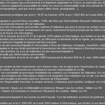
s cet espace qui contreviendrait à la législation applicable en France, en particulier aux dis
éserve également la possibilité de mettre en cause la responsabilité civile et/ou pénale de 
 pornographique, quel que soit le support utilisé (texte, photographie…).
amment protégées par la loi n° 78-87 du 6 janvier 1978, la loi n° 2004-801 du 6 août 2004, l'a
hapalain.fr, peuvent êtres recueillies : l'URL des liens par l'intermédiaire desquels l'utilisateur
de protocole Internet (IP) de l'utilisateur.
te des informations personnelles relatives à l'utilisateur que pour le besoin de certains serv
s informations en toute connaissance de cause, notamment lorsqu'il procède par lui-même à leur s
on de fournir ces informations.
et suivants de la loi 78-17 du 6 janvier 1978 relative à l’informatique, aux fichiers et aux liber
x données personnelles le concernant, en effectuant sa demande écrite et signée, accompagnée 
nt l’adresse à laquelle la réponse doit être envoyée.
ur du site www.taxichapalain.fr n'est publiée à l'insu de l'utilisateur, échangée, transférée, 
palain et de ses droits permettrait la transmission des dites informations à l'éventuel acquér
des données vis à vis de l'utilisateur du site www.taxichapalain.fr.
recueille pas d'informations personnelles. .
ispositions de la loi du 1er juillet 1998 transposant la directive 96/9 du 11 mars 1996 relati
tain nombre de liens hypertextes vers d’autres sites, mis en place avec l’autorisation de cha
ainsi visités, et n’assumera en conséquence aucune responsabilité de ce fait.
est susceptible de provoquer l’installation de cookie(s) sur l’ordinateur de l’utilisateur. Un cooki
ais qui enregistre des informations relatives à la navigation d’un ordinateur sur un site. Les don
alement vocation à permettre diverses mesures de fréquentation.
îner l’impossibilité d’accéder à certains services. L’utilisateur peut toutefois configurer son o
s internet. Cliquez sur Confidentialité et choisissez Bloquer tous les cookies. Validez sur Ok.
s. Cliquez sur Avancées et choisissez Désactiver les cookies. Validez sur Ok.
ite www.taxichapalain.fr est soumis au droit français. Il est fait attribution exclusive de juridict
fiée par la loi n° 2004-801 du 6 août 2004 relative à l'informatique, aux fichiers et aux libert