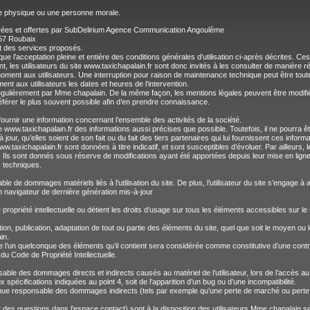
e physique ou une personne morale.
nérées et offertes par SubDelirium Agence Communication Angoulême
57 Roubaix
 et des services proposés.
ique l’acceptation pleine et entière des conditions générales d’utilisation ci-après décrites. Ces
 les utilisateurs du site www.taxichapalain.fr sont donc invités à les consulter de manière ré
ment aux utilisateurs. Une interruption pour raison de maintenance technique peut être toute
nt aux utilisateurs les dates et heures de l’intervention.
 régulièrement par Mme chapalain. De la même façon, les mentions légales peuvent être modifi
 référer le plus souvent possible afin d’en prendre connaissance.
fournir une information concernant l’ensemble des activités de la société.
te www.taxichapalain.fr des informations aussi précises que possible. Toutefois, il ne pourra
our, qu’elles soient de son fait ou du fait des tiers partenaires qui lui fournissent ces informa
w.taxichapalain.fr sont données à titre indicatif, et sont susceptibles d’évoluer. Par ailleurs, 
 Ils sont donnés sous réserve de modifications ayant été apportées depuis leur mise en ligne
s techniques.
le de dommages matériels liés à l’utilisation du site. De plus, l’utilisateur du site s’engage à 
n navigateur de dernière génération mis-à-jour
propriété intellectuelle ou détient les droits d’usage sur tous les éléments accessibles sur le
on, publication, adaptation de tout ou partie des éléments du site, quel que soit le moyen ou le 
in.
 de l’un quelconque des éléments qu’il contient sera considérée comme constitutive d’une co
 du Code de Propriété Intellectuelle.
le des dommages directs et indirects causés au matériel de l’utilisateur, lors de l’accès au s
x spécifications indiquées au point 4, soit de l’apparition d’un bug ou d’une incompatibilité.
e responsable des dommages indirects (tels par exemple qu’une perte de marché ou perte d’
r des questions dans l’espace contact) sont à la disposition des utilisateurs.Mme chapalain s