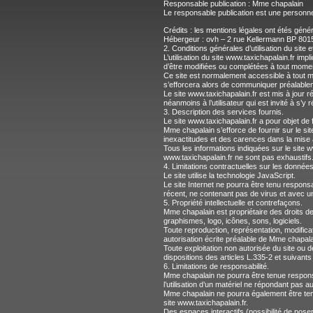
Responsable publication : Mme chapalain
Le responsable publication est une personn
Crédits : les mentions légales ont étés gé
Hébergeur : ovh – 2 rue Kellermann BP 801
2. Conditions générales d’utilisation du site
L’utilisation du site www.taxichapalain.fr impl
d’être modifiées ou complétées à tout moment,
Ce site est normalement accessible à tout mo
s’efforcera alors de communiquer préalableme
Le site www.taxichapalain.fr est mis à jour
néanmoins à l’utilisateur qui est invité à s’y
3. Description des services fournis.
Le site www.taxichapalain.fr a pour objet de 
Mme chapalain s’efforce de fournir sur le si
inexactitudes et des carences dans la mise à j
Tous les informations indiquées sur le site ww
www.taxichapalain.fr ne sont pas exhaustifs.
4. Limitations contractuelles sur les donnée
Le site utilise la technologie JavaScript.
Le site Internet ne pourra être tenu responsab
récent, ne contenant pas de virus et avec u
5. Propriété intellectuelle et contrefaçons.
Mme chapalain est propriétaire des droits de 
graphismes, logo, icônes, sons, logiciels.
Toute reproduction, représentation, modificati
autorisation écrite préalable de Mme chapala
Toute exploitation non autorisée du site ou
dispositions des articles L.335-2 et suivants
6. Limitations de responsabilité.
Mme chapalain ne pourra être tenue responsab
l’utilisation d’un matériel ne répondant pas au
Mme chapalain ne pourra également être tenu
site www.taxichapalain.fr.
Des espaces interactifs (possibilité de pose