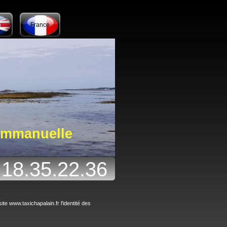
h
France
mmanuelle
.18.35.22.36
ite www.taxichapalain.fr l'identité des